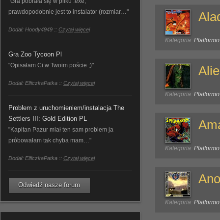
"Gra pobrała się w pliku .exe,
prawdopodobnie jest to instalator (rozmiar…"
Ala
Dodał: Hoody4949 ::
Czytaj więcej
Kategoria:
Platform
Gra Zoo Tycoon Pl
"Opisałam Ci w Twoim poście ;)"
Ali
Dodał: ElficzkaPatka ::
Czytaj więcej
Kategoria:
Platform
Problem z uruchomieniem/instalacja The
Settlers III: Gold Edition PL
Ama
"Kapitan Pazur miał ten sam problem ja
próbowałam tak chyba mam…"
Kategoria:
Platform
Dodał: ElficzkaPatka ::
Czytaj więcej
Ano
Odwiedź nasze forum
Kategoria:
Platform