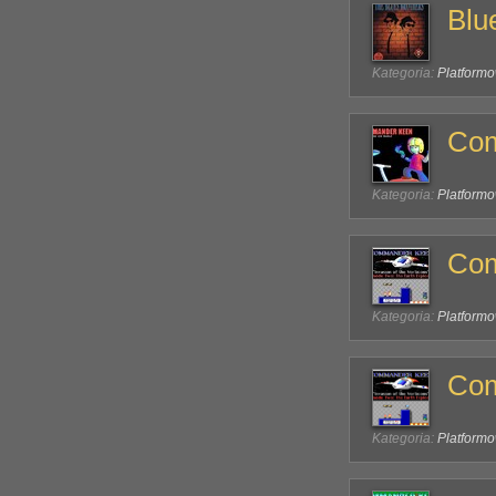
Blu
Kategoria:
Platform
Com
Kategoria:
Platform
Com
Kategoria:
Platform
Com
Kategoria:
Platform