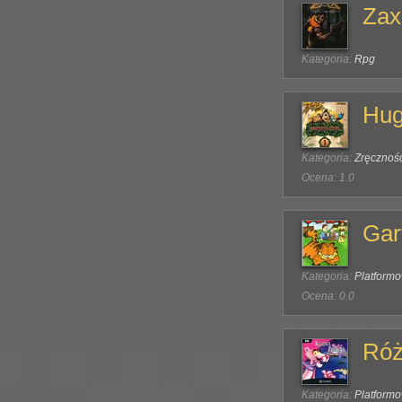
Zax
Kategoria:
Rpg
Hug
Kategoria:
Zręcznoś
Ocena: 1.0
Gar
Kategoria:
Platform
Ocena: 0.0
Róż
Kategoria:
Platform