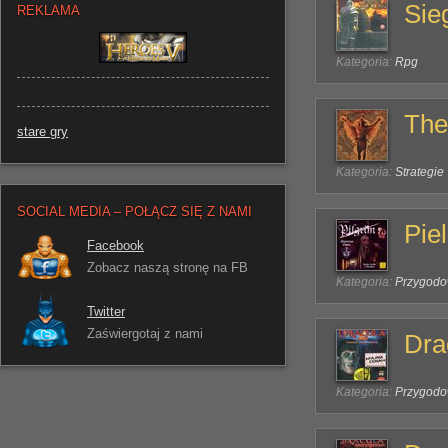
Sie
REKLAMA
Kategoria:
Rpg
The
stare gry
Kategoria:
Strategie
SOCIAL MEDIA – POŁĄCZ SIĘ Z NAMI
Pie
Facebook
Zobacz naszą stronę na FB
Kategoria:
Przygod
Twitter
Zaświergotaj z nami
Dra
Kategoria:
Przygod