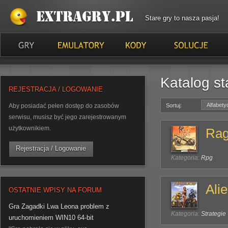
Stare gry to nasza pasja!
Katalog st
REJESTRACJA / LOGOWANIE
Alfabety
Aby posiadać pełen dostęp do zasobów
Sortuj:
serwisu, musisz być jego zarejestrowanym
użytkownikiem.
Rag
Rejestracja / Logowanie
Kategoria:
Rpg
Ali
OSTATNIE WPISY NA FORUM
Gra Zagadki Lwa Leona problem z
Kategoria:
Strategie
uruchomieniem WIN10 64-bit