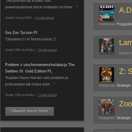
"Gra pobrała się w pliku .exe,
prawdopodobnie jest to instalator (rozmiar…"
A.D
Dodał: Hoody4949 ::
Czytaj więcej
Kategoria:
Przygod
Gra Zoo Tycoon Pl
"Opisałam Ci w Twoim poście ;)"
Lam
Dodał: ElficzkaPatka ::
Czytaj więcej
Kategor
Problem z uruchomieniem/instalacja The
Z: 
Settlers III: Gold Edition PL
"Kapitan Pazur miał ten sam problem ja
próbowałam tak chyba mam…"
Kategoria:
Strategie
Dodał: ElficzkaPatka ::
Czytaj więcej
Zoo
Odwiedź nasze forum
Kategoria:
Strategie