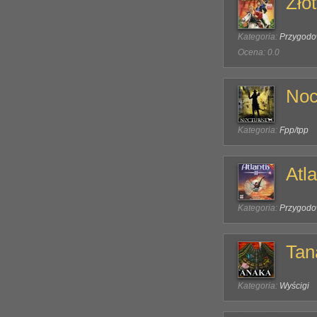
Zło
Kategoria:
Przygod
Ocena: 0.0
Noc
Kategoria:
Fpp/tpp
Atla
Kategoria:
Przygod
Tan
Kategoria:
Wyścigi