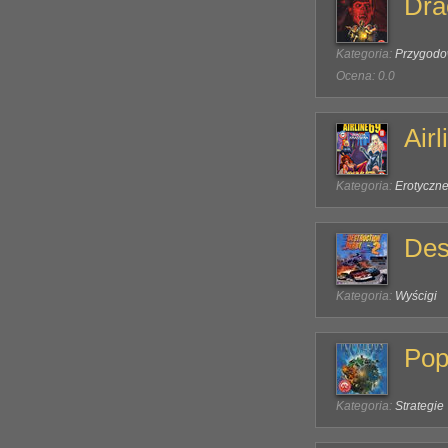
Dra
Kategoria:
Przygod
Ocena: 0.0
Air
Kategoria:
Erotyczn
Des
Kategoria:
Wyścigi
Pop
Kategoria:
Strategie