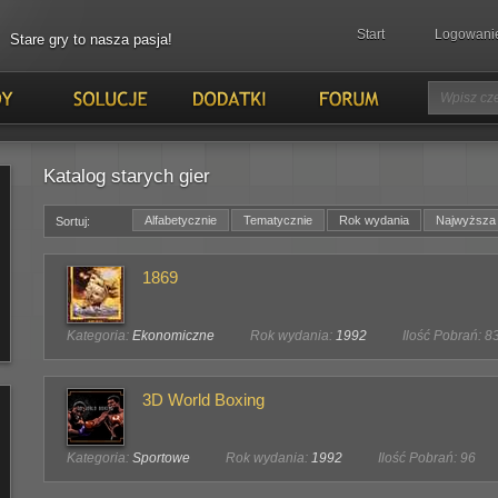
Start
Logowani
Stare gry to nasza pasja!
Katalog starych gier
Alfabetycznie
Tematycznie
Rok wydania
Najwyższa
Sortuj:
1869
Kategoria:
Ekonomiczne
Rok wydania:
1992
Ilość Pobrań: 8
3D World Boxing
Kategoria:
Sportowe
Rok wydania:
1992
Ilość Pobrań: 96