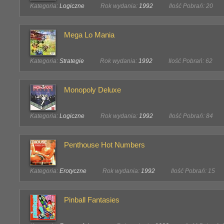
Kategoria:
Logiczne
Rok wydania:
1992
Ilość Pobrań: 20
Mega Lo Mania
Kategoria:
Strategie
Rok wydania:
1992
Ilość Pobrań: 62
Monopoly Deluxe
Kategoria:
Logiczne
Rok wydania:
1992
Ilość Pobrań: 84
Penthouse Hot Numbers
Kategoria:
Erotyczne
Rok wydania:
1992
Ilość Pobrań: 15
Pinball Fantasies