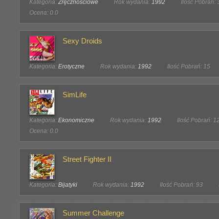
Kategoria:
Zręcznościowe
Rok wydania:
1992
Ilość Pobrań: 
Ocena: 0.0
Sexy Droids
Kategoria:
Erotyczne
Rok wydania:
1992
Ilość Pobrań: 15
SimLife
Kategoria:
Ekonomiczne
Rok wydania:
1992
Ilość Pobrań: 1
Ocena: 0.0
Street Fighter II
Kategoria:
Bijatyki
Rok wydania:
1992
Ilość Pobrań: 93
Summer Challenge