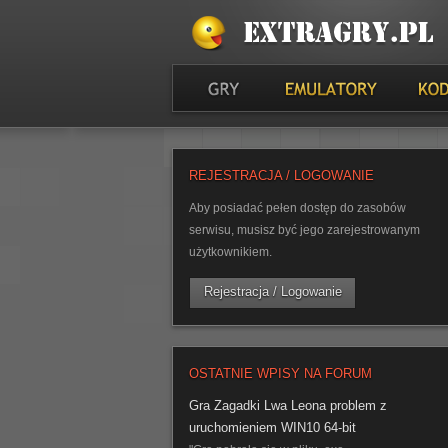
REJESTRACJA / LOGOWANIE
Aby posiadać pełen dostęp do zasobów
serwisu, musisz być jego zarejestrowanym
użytkownikiem.
Rejestracja / Logowanie
OSTATNIE WPISY NA FORUM
Gra Zagadki Lwa Leona problem z
uruchomieniem WIN10 64-bit