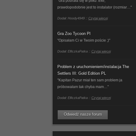
"Gra pobrała się w pliku .exe,
prawdopodobnie jest to instalator (rozmiar…"
Dodał: Hoody4949 ::
Czytaj więcej
Gra Zoo Tycoon Pl
"Opisałam Ci w Twoim poście ;)"
Dodał: ElficzkaPatka ::
Czytaj więcej
Problem z uruchomieniem/instalacja The
Settlers III: Gold Edition PL
"Kapitan Pazur miał ten sam problem ja
próbowałam tak chyba mam…"
Dodał: ElficzkaPatka ::
Czytaj więcej
Odwiedź nasze forum