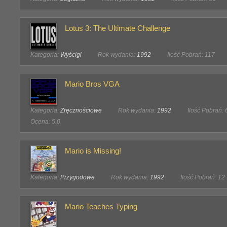
Lotus 3: The Ultimate Challenge
Kategoria:
Wyścigi
Rok wydania:
1992
Ilość Pobrań: 117
Mario Bros VGA
Kategoria:
Zręcznościowe
Rok wydania:
1992
Ilość Pobrań: 
Ocena: 5.0
Mario is Missing!
Kategoria:
Przygodowe
Rok wydania:
1992
Ilość Pobrań: 12
Mario Teaches Typing