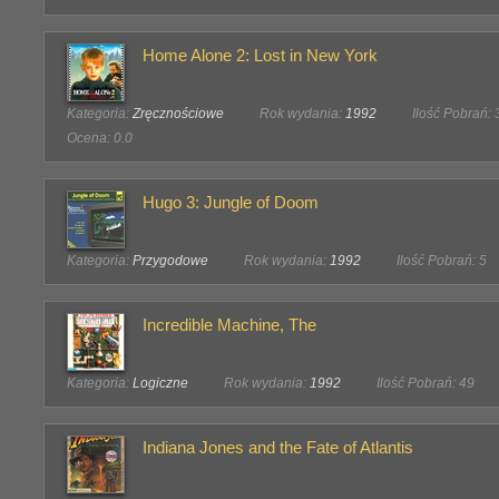
Home Alone 2: Lost in New York
Kategoria:
Zręcznościowe
Rok wydania:
1992
Ilość Pobrań: 
Ocena: 0.0
Hugo 3: Jungle of Doom
Kategoria:
Przygodowe
Rok wydania:
1992
Ilość Pobrań: 5
Incredible Machine, The
Kategoria:
Logiczne
Rok wydania:
1992
Ilość Pobrań: 49
Indiana Jones and the Fate of Atlantis