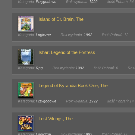
Kategoria:
Przygodowe
Rok wydania:
1992
Ilość Pobrań: 34
Island of Dr. Brain, The
Kategoria:
Logiczne
Rok wydania:
1992
Ilość Pobrań: 12
Ishar: Legend of the Fortress
Kategoria:
Rpg
Rok wydania:
1992
Ilość Pobrań: 0
Rozm
Legend of Kyrandia Book One, The
Kategoria:
Przygodowe
Rok wydania:
1992
Ilość Pobrań: 14
Lost Vikings, The
Kategoria:
Logiczne
Rok wydania:
1992
Ilość Pobrań: 66