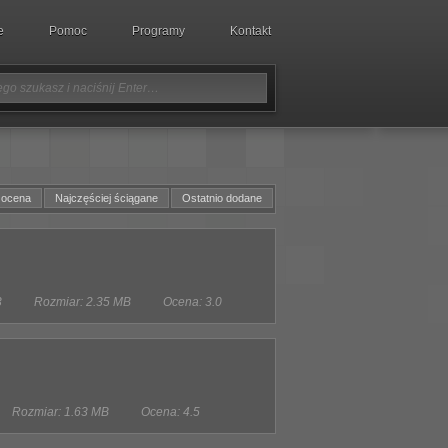
e
Pomoc
Programy
Kontakt
 ocena
Najczęściej ściągane
Ostatnio dodane
3
Rozmiar: 2.35 MB
Ocena: 3.0
Rozmiar: 1.63 MB
Ocena: 4.5