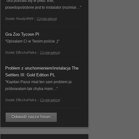
"Gra pobrała się w pliku .exe,
prawdopodobnie jest to instalator (rozmiar…"
Dodał: Hoody4949 ::
Czytaj więcej
Gra Zoo Tycoon Pl
"Opisałam Ci w Twoim poście ;)"
Dodał: ElficzkaPatka ::
Czytaj więcej
Problem z uruchomieniem/instalacja The
Settlers III: Gold Edition PL
"Kapitan Pazur miał ten sam problem ja
próbowałam tak chyba mam…"
Dodał: ElficzkaPatka ::
Czytaj więcej
Odwiedź nasze forum