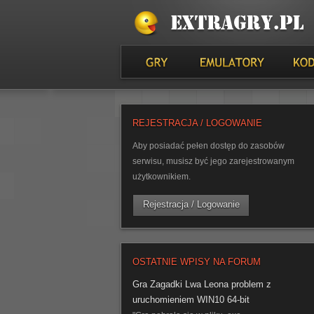
REJESTRACJA / LOGOWANIE
Aby posiadać pełen dostęp do zasobów
serwisu, musisz być jego zarejestrowanym
użytkownikiem.
Rejestracja / Logowanie
OSTATNIE WPISY NA FORUM
Gra Zagadki Lwa Leona problem z
uruchomieniem WIN10 64-bit