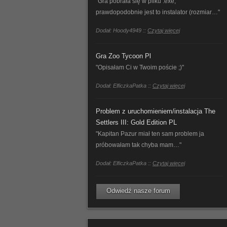
"Gra pobrała się w pliku .exe,
prawdopodobnie jest to instalator (rozmiar…"
Dodał: Hoody4949 ::
Czytaj więcej
Gra Zoo Tycoon Pl
"Opisałam Ci w Twoim poście ;)"
Dodał: ElficzkaPatka ::
Czytaj więcej
Problem z uruchomieniem/instalacja The
Settlers III: Gold Edition PL
"Kapitan Pazur miał ten sam problem ja
próbowałam tak chyba mam…"
Dodał: ElficzkaPatka ::
Czytaj więcej
Odwiedź nasze forum