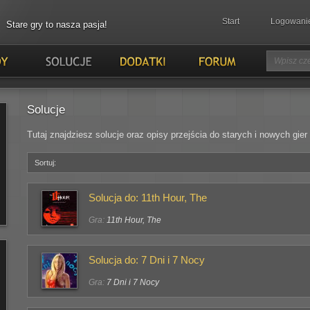
Start
Logowani
Stare gry to nasza pasja!
Solucje
Tutaj znajdziesz solucje oraz opisy przejścia do starych i nowych gier
Sortuj:
Solucja do: 11th Hour, The
Gra:
11th Hour, The
Solucja do: 7 Dni i 7 Nocy
Gra:
7 Dni i 7 Nocy