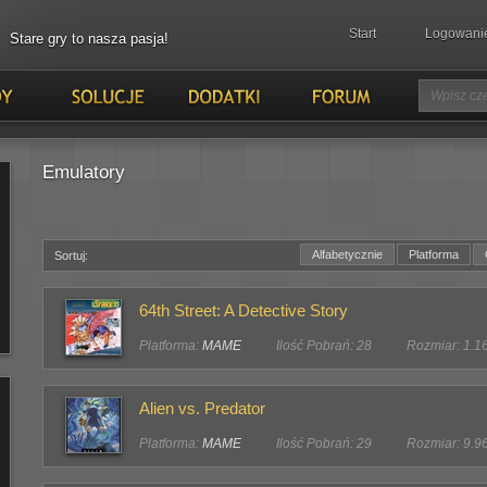
Start
Logowani
Stare gry to nasza pasja!
Emulatory
Alfabetycznie
Platforma
Sortuj:
64th Street: A Detective Story
Platforma:
MAME
Ilość Pobrań: 28
Rozmiar: 1.1
Alien vs. Predator
Platforma:
MAME
Ilość Pobrań: 29
Rozmiar: 9.9