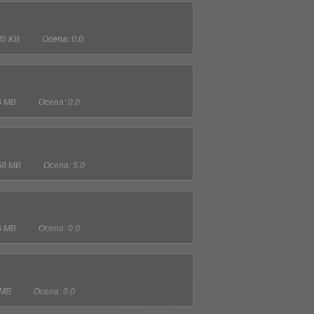
85 KB
Ocena: 0.0
6 MB
Ocena: 0.0
68 MB
Ocena: 5.0
5 MB
Ocena: 0.0
 MB
Ocena: 0.0