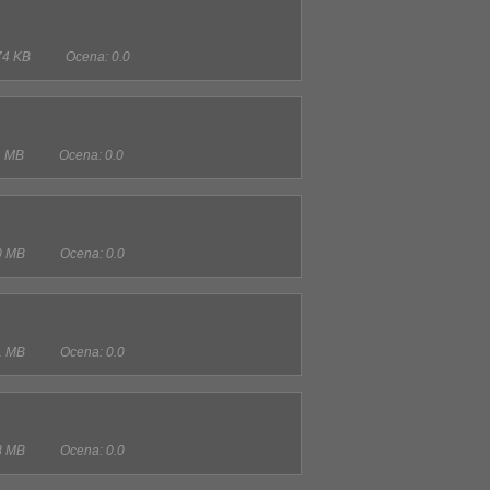
74 KB
Ocena: 0.0
1 MB
Ocena: 0.0
0 MB
Ocena: 0.0
1 MB
Ocena: 0.0
8 MB
Ocena: 0.0