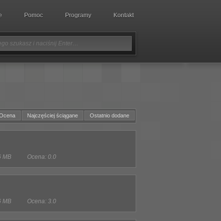
e
Pomoc
Programy
Kontakt
Ocena
Najczęściej ściągane
Ostatnio dodane
6 MB
Ocena: 0.0
6 MB
Ocena: 3.0