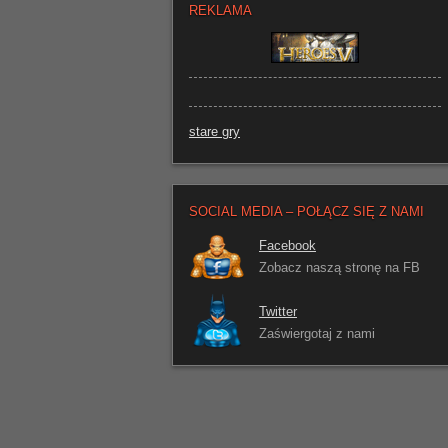
REKLAMA
stare gry
SOCIAL MEDIA – POŁĄCZ SIĘ Z NAMI
Facebook
Zobacz naszą stronę na FB
Twitter
Zaświergotaj z nami