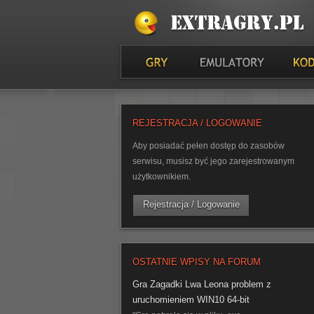
REJESTRACJA / LOGOWANIE
Aby posiadać pełen dostęp do zasobów
serwisu, musisz być jego zarejestrowanym
użytkownikiem.
Rejestracja / Logowanie
OSTATNIE WPISY NA FORUM
Gra Zagadki Lwa Leona problem z
uruchomieniem WIN10 64-bit