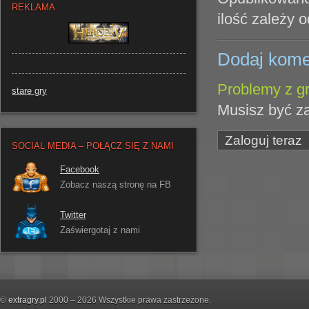
REKLAMA
ilość zależy o
Dodaj kome
Problemy z gr
stare gry
Musisz być z
Zaloguj teraz
SOCIAL MEDIA – POŁĄCZ SIĘ Z NAMI
Facebook
Zobacz naszą stronę na FB
Twitter
Zaświergotaj z nami
©
extragry.pl
2000 – 2026 Wszystkie prawa zastrzeżone.