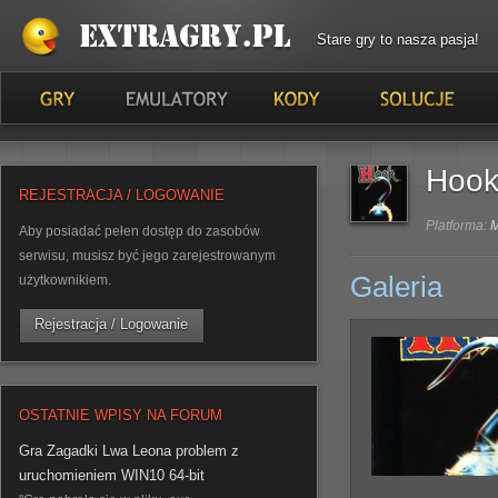
Stare gry to nasza pasja!
Hoo
REJESTRACJA / LOGOWANIE
Platforma:
Aby posiadać pełen dostęp do zasobów
serwisu, musisz być jego zarejestrowanym
Galeria
użytkownikiem.
Rejestracja / Logowanie
OSTATNIE WPISY NA FORUM
Gra Zagadki Lwa Leona problem z
uruchomieniem WIN10 64-bit