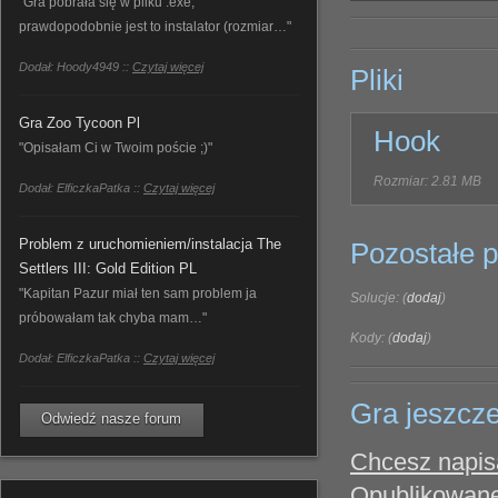
"Gra pobrała się w pliku .exe,
prawdopodobnie jest to instalator (rozmiar…"
Dodał: Hoody4949 ::
Czytaj więcej
Pliki
Gra Zoo Tycoon Pl
Hook
"Opisałam Ci w Twoim poście ;)"
Rozmiar: 2.81 MB
Dodał: ElficzkaPatka ::
Czytaj więcej
Problem z uruchomieniem/instalacja The
Pozostałe pl
Settlers III: Gold Edition PL
"Kapitan Pazur miał ten sam problem ja
Solucje: (
dodaj
)
próbowałam tak chyba mam…"
Kody: (
dodaj
)
Dodał: ElficzkaPatka ::
Czytaj więcej
Gra jeszcze
Odwiedź nasze forum
Chcesz napisa
Opublikowane