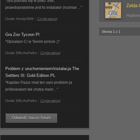
"Gra pobrała się w pliku .exe,
Zelda 
prawdopodobnie jest to instalator (rozmiar…"
Platfor
Dodał: Hoody4949 ::
Czytaj więcej
Strona 1 z 1
Gra Zoo Tycoon Pl
"Opisałam Ci w Twoim poście ;)"
Dodał: ElficzkaPatka ::
Czytaj więcej
Problem z uruchomieniem/instalacja The
Settlers III: Gold Edition PL
"Kapitan Pazur miał ten sam problem ja
próbowałam tak chyba mam…"
Dodał: ElficzkaPatka ::
Czytaj więcej
Odwiedź nasze forum