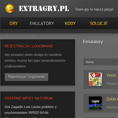
Stare gry to nasza pasja!
Emulatory
REJESTRACJA / LOGOWANIE
Aby posiadać pełen dostęp do zasobów
serwisu, musisz być jego zarejestrowanym
Sortuj:
użytkownikiem.
Yoshi
Rejestracja / Logowanie
Platfor
OSTATNIE WPISY NA FORUM
Zelda 
Gra Zagadki Lwa Leona problem z
Platfor
uruchomieniem WIN10 64-bit