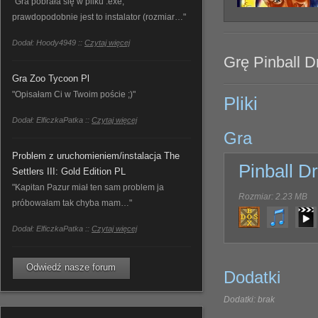
"Gra pobrała się w pliku .exe,
prawdopodobnie jest to instalator (rozmiar…"
Dodał: Hoody4949 ::
Czytaj więcej
Grę Pinball D
Gra Zoo Tycoon Pl
"Opisałam Ci w Twoim poście ;)"
Pliki
Dodał: ElficzkaPatka ::
Czytaj więcej
Gra
Problem z uruchomieniem/instalacja The
Pinball 
Settlers III: Gold Edition PL
"Kapitan Pazur miał ten sam problem ja
Rozmiar: 2.23 MB
próbowałam tak chyba mam…"
Dodał: ElficzkaPatka ::
Czytaj więcej
Odwiedź nasze forum
Dodatki
Dodatki: brak