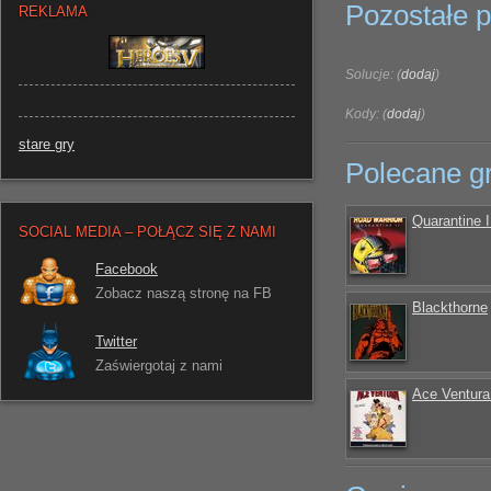
Pozostałe pl
REKLAMA
Solucje: (
dodaj
)
Kody: (
dodaj
)
stare gry
Polecane g
Quarantine I
SOCIAL MEDIA – POŁĄCZ SIĘ Z NAMI
Facebook
Zobacz naszą stronę na FB
Blackthorne
Twitter
Zaświergotaj z nami
Ace Ventura