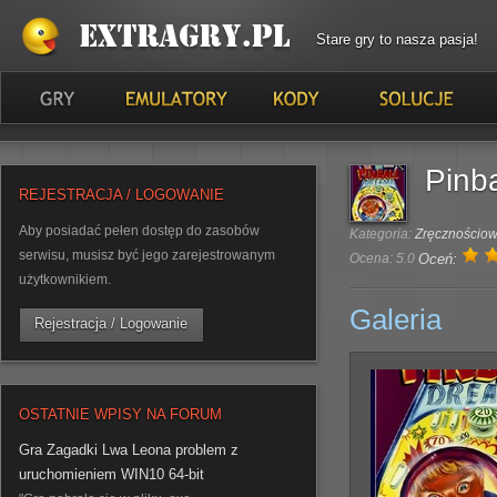
Stare gry to nasza pasja!
Pinb
REJESTRACJA / LOGOWANIE
Aby posiadać pełen dostęp do zasobów
Kategoria:
Zręcznościo
serwisu, musisz być jego zarejestrowanym
Ocena: 5.0
Oceń:
użytkownikiem.
Galeria
Rejestracja / Logowanie
OSTATNIE WPISY NA FORUM
Gra Zagadki Lwa Leona problem z
uruchomieniem WIN10 64-bit