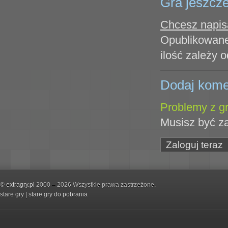
Gra jeszcze
Chcesz napisa
Opublikowane
ilość zależy o
Dodaj kome
Problemy z gr
Musisz być z
Zaloguj teraz
©
extragry.pl
2000 – 2026 Wszystkie prawa zastrzeżone.
stare gry
|
stare gry do pobrania