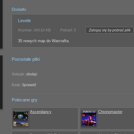
Dodatki
Levele
Rozmiar: 343.62 KB
Pobrań: 5
Zaloguj się by pobrać plik
35 nowych map do Warcrafta.
Pozostałe pliki
Solucje: (
dodaj
)
Kody:
Sprawdź
Polecane gry
Ascendancy
Chronomaster