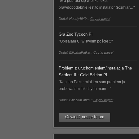
"Gra pobrała się w pliku .exe,
prawdopodobnie jest to instalator (rozmiar…"
Dodał: Hoody4949 ::
Czytaj więcej
Gra Zoo Tycoon Pl
"Opisałam Ci w Twoim poście ;)"
Dodał: ElficzkaPatka ::
Czytaj więcej
Problem z uruchomieniem/instalacja The
Settlers III: Gold Edition PL
"Kapitan Pazur miał ten sam problem ja
próbowałam tak chyba mam…"
Dodał: ElficzkaPatka ::
Czytaj więcej
Odwiedź nasze forum