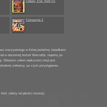
Chewy: ESC from F5
Comanche 2
zasu rzeczywistego w której jesteśmy świadkami
ał w obszernej historii Warcrafta, stajemy po
ę. Głównym celem większości misji jest
zkolenie żołnierzy, po czym przystąpienie…
ość zależy od jakości recenzji.