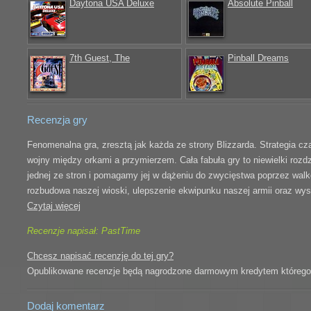
Daytona USA Deluxe
Absolute Pinball
7th Guest, The
Pinball Dreams
Recenzja gry
Fenomenalna gra, zresztą jak każda ze strony Blizzarda. Strategia c
wojny między orkami a przymierzem. Cała fabuła gry to niewielki rozdzi
jednej ze stron i pomagamy jej w dążeniu do zwycięstwa poprzez walk
rozbudowa naszej wioski, ulepszenie ekwipunku naszej armii oraz wys
Czytaj więcej
Recenzje napisał: PastTime
Chcesz napisać recenzję do tej gry?
Opublikowane recenzje będą nagrodzone darmowym kredytem którego il
Dodaj komentarz