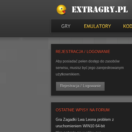
REJESTRACJA / LOGOWANIE
Aby posiadać pełen dostęp do zasobów
serwisu, musisz być jego zarejestrowanym
użytkownikiem.
Rejestracja / Logowanie
OSTATNIE WPISY NA FORUM
Gra Zagadki Lwa Leona problem z
uruchomieniem WIN10 64-bit