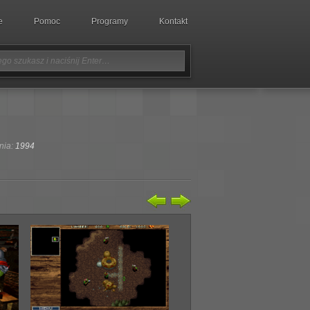
e
Pomoc
Programy
Kontakt
nia:
1994