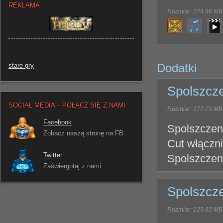
REKLAMA
Rozmiar: 274.96 MB
Dodatki
stare gry
Spolszcz
SOCIAL MEDIA – POŁĄCZ SIĘ Z NAMI
Rozmiar: 177.75 MB
Facebook
Spolszczeni
Zobacz naszą stronę na FB
Cut włączni
Twitter
Spolszczeni
Zaświergotaj z nami
Spolszcz
Rozmiar: 129.82 MB