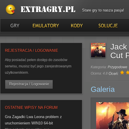
Stare gry to nasza pasja!
Jack 
REJESTRACJA / LOGOWANIE
Cut 
Aby posiadać pełen dostęp do zasobów
serwisu, musisz być jego zarejestrowanym
Kategoria:
Przygodowe
użytkownikiem.
Ocena: 4.8
Oceń:
Rejestracja / Logowanie
Galeria
OSTATNIE WPISY NA FORUM
Gra Zagadki Lwa Leona problem z
uruchomieniem WIN10 64-bit