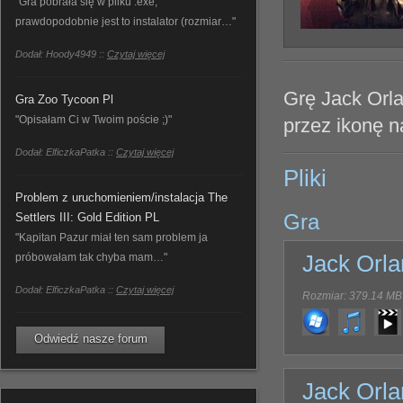
"Gra pobrała się w pliku .exe,
prawdopodobnie jest to instalator (rozmiar…"
Dodał: Hoody4949 ::
Czytaj więcej
Grę Jack Orla
Gra Zoo Tycoon Pl
"Opisałam Ci w Twoim poście ;)"
przez ikonę na
Dodał: ElficzkaPatka ::
Czytaj więcej
Pliki
Problem z uruchomieniem/instalacja The
Gra
Settlers III: Gold Edition PL
"Kapitan Pazur miał ten sam problem ja
próbowałam tak chyba mam…"
Jack Orla
Dodał: ElficzkaPatka ::
Czytaj więcej
Rozmiar: 379.14 MB
Odwiedź nasze forum
Jack Orla