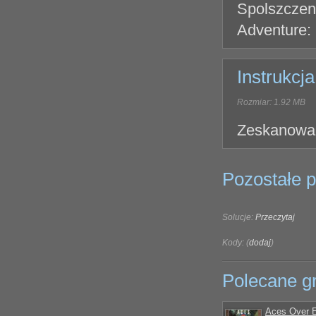
Spolszczeni
Adventure: 
Instrukcja
Rozmiar: 1.92 MB
Zeskanowana
Pozostałe pl
Solucje:
Przeczytaj
Kody: (
dodaj
)
Polecane g
Aces Over 