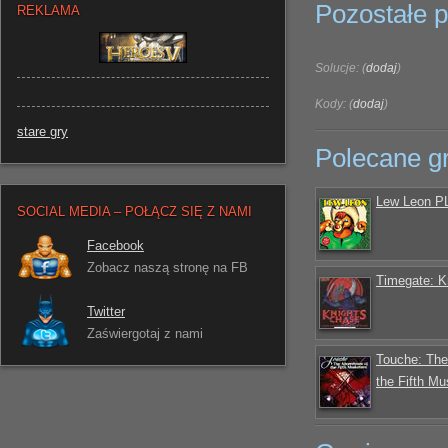
Pozostałe pl
REKLAMA
Solucje: (
dodaj
)
Kody: (
dodaj
)
stare gry
Polecane g
Lew Leon P
SOCIAL MEDIA – POŁĄCZ SIĘ Z NAMI
Facebook
Zobacz naszą stronę na FB
Timegate: K
Twitter
Zaświergotaj z nami
Touche: The
the Fifth M