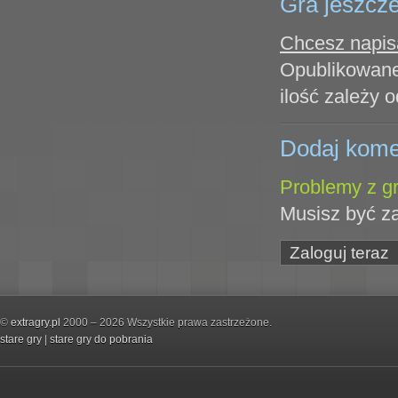
Gra jeszcze
Chcesz napisa
Opublikowane
ilość zależy o
Dodaj kome
Problemy z gr
Musisz być z
Zaloguj teraz
©
extragry.pl
2000 – 2026 Wszystkie prawa zastrzeżone.
stare gry
|
stare gry do pobrania