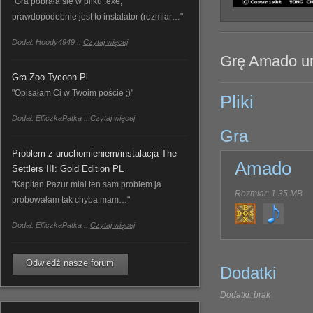
"Gra pobrała się w pliku .exe,
prawdopodobnie jest to instalator (rozmiar…"
Dodał: Hoody4949 ::
Czytaj więcej
Grę Amado uru
Gra Zoo Tycoon Pl
"Opisałam Ci w Twoim poście ;)"
Pliki
Dodał: ElficzkaPatka ::
Czytaj więcej
Gra
Problem z uruchomieniem/instalacja The
Amado
Settlers III: Gold Edition PL
"Kapitan Pazur miał ten sam problem ja
Rozmiar: 1.35 MB
próbowałam tak chyba mam…"
Dodał: ElficzkaPatka ::
Czytaj więcej
Odwiedź nasze forum
Dodatki
Dodatki: brak