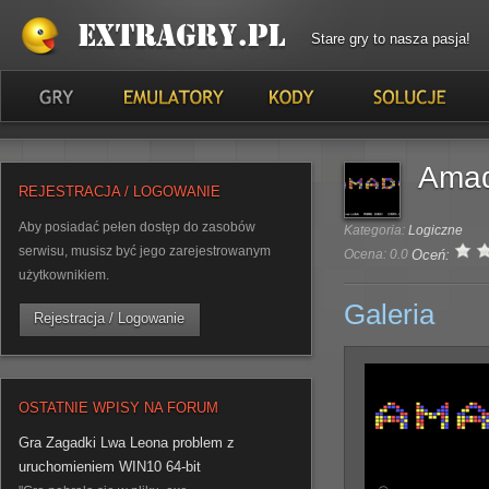
Stare gry to nasza pasja!
Ama
REJESTRACJA / LOGOWANIE
Aby posiadać pełen dostęp do zasobów
Kategoria:
Logiczne
serwisu, musisz być jego zarejestrowanym
Ocena: 0.0
Oceń:
użytkownikiem.
Galeria
Rejestracja / Logowanie
OSTATNIE WPISY NA FORUM
Gra Zagadki Lwa Leona problem z
uruchomieniem WIN10 64-bit