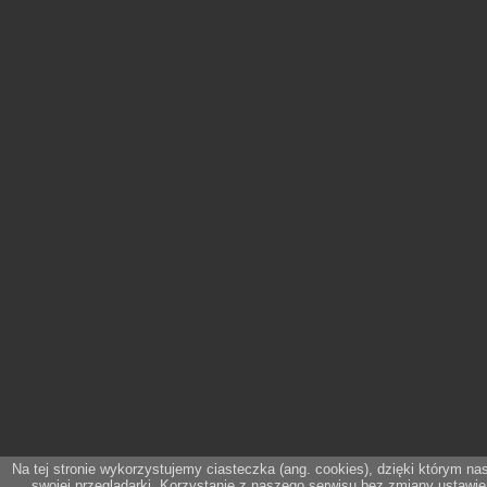
Na tej stronie wykorzystujemy ciasteczka (ang. cookies), dzięki którym n
swojej przeglądarki. Korzystanie z naszego serwisu bez zmiany ustawi