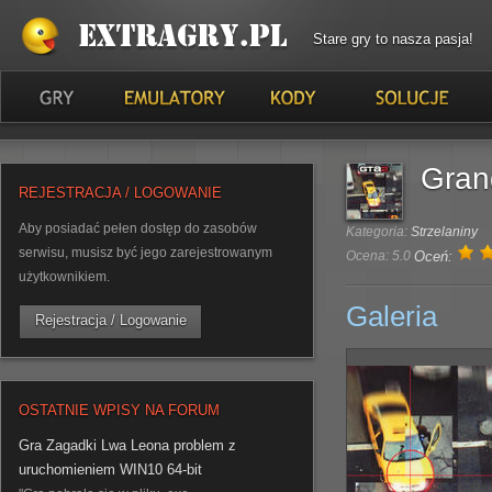
Stare gry to nasza pasja!
Gran
REJESTRACJA / LOGOWANIE
Aby posiadać pełen dostęp do zasobów
Kategoria:
Strzelaniny
serwisu, musisz być jego zarejestrowanym
Ocena: 5.0
Oceń:
użytkownikiem.
Galeria
Rejestracja / Logowanie
OSTATNIE WPISY NA FORUM
Gra Zagadki Lwa Leona problem z
uruchomieniem WIN10 64-bit