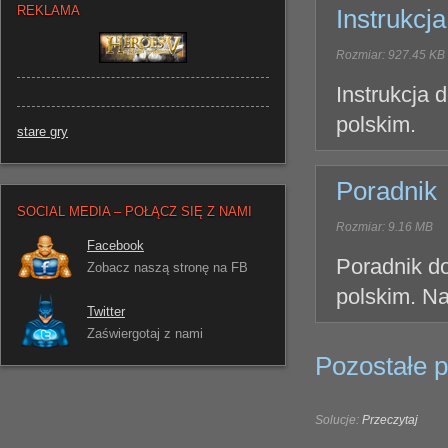
REKLAMA
Instrukcja
Rozmiar: 927.45 KB
Instrukcja 
polskim.
stare gry
Poradnik
SOCIAL MEDIA – POŁĄCZ SIĘ Z NAMI
Rozmiar: 9.16 MB
Facebook
Poradnik do
Zobacz naszą stronę na FB
polskim. N
Twitter
Zaświergotaj z nami
Pozostałe pl
Solucje:
Przeczytaj