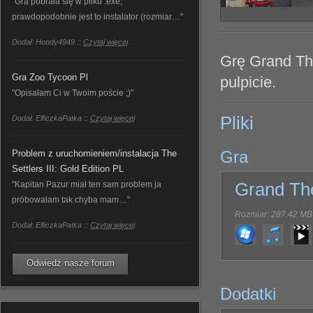
"Gra pobrała się w pliku .exe,
prawdopodobnie jest to instalator (rozmiar…"
Dodał: Hoody4949 ::
Czytaj więcej
Grę
Grand Th
Gra Zoo Tycoon Pl
pulpicie.
"Opisałam Ci w Twoim poście ;)"
Pliki
Dodał: ElficzkaPatka ::
Czytaj więcej
Gra
Problem z uruchomieniem/instalacja The
Settlers III: Gold Edition PL
"Kapitan Pazur miał ten sam problem ja
Grand The
próbowałam tak chyba mam…"
Rozmiar: 287.42 MB
Dodał: ElficzkaPatka ::
Czytaj więcej
Odwiedź nasze forum
Dodatki