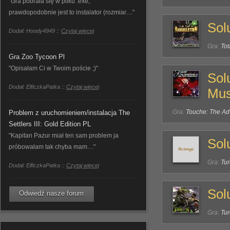
"Gra pobrała się w pliku .exe,
prawdopodobnie jest to instalator (rozmiar…"
Solu
Dodał: Hoody4949 ::
Czytaj więcej
Gra:
Tot
Gra Zoo Tycoon Pl
"Opisałam Ci w Twoim poście ;)"
Sol
Dodał: ElficzkaPatka ::
Czytaj więcej
Mus
Gra:
Touche: The Adv
Problem z uruchomieniem/instalacja The
Settlers III: Gold Edition PL
"Kapitan Pazur miał ten sam problem ja
Sol
próbowałam tak chyba mam…"
Gra:
Tur
Dodał: ElficzkaPatka ::
Czytaj więcej
Sol
Odwiedź nasze forum
Gra:
Tur