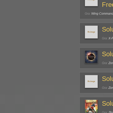
Fr
Gra:
Wing Commander
Sol
Gra:
X-F
Sol
Gra:
Zor
Sol
Gra:
Zor
Sol
Gra:
Zło