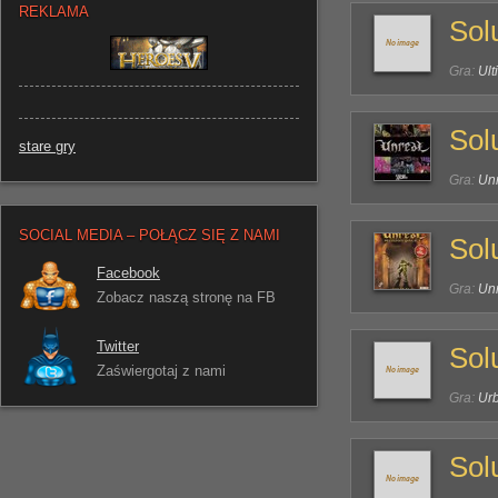
REKLAMA
Sol
Gra:
Ult
Sol
stare gry
Gra:
Un
SOCIAL MEDIA – POŁĄCZ SIĘ Z NAMI
Sol
Facebook
Gra:
Unr
Zobacz naszą stronę na FB
Twitter
Sol
Zaświergotaj z nami
Gra:
Ur
Sol