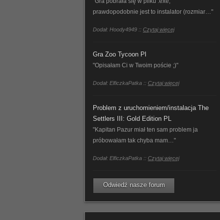
"Gra pobrała się w pliku .exe,
prawdopodobnie jest to instalator (rozmiar…"
Dodał: Hoody4949 ::
Czytaj więcej
Gra Zoo Tycoon Pl
"Opisałam Ci w Twoim poście ;)"
Dodał: ElficzkaPatka ::
Czytaj więcej
Problem z uruchomieniem/instalacja The
Settlers III: Gold Edition PL
"Kapitan Pazur miał ten sam problem ja
próbowałam tak chyba mam…"
Dodał: ElficzkaPatka ::
Czytaj więcej
Odwiedź nasze forum