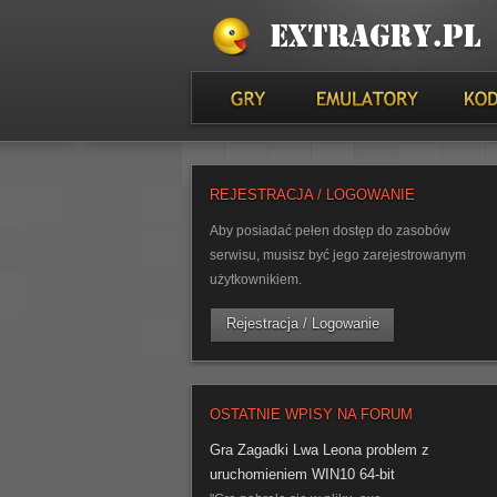
REJESTRACJA / LOGOWANIE
Aby posiadać pełen dostęp do zasobów
serwisu, musisz być jego zarejestrowanym
użytkownikiem.
Rejestracja / Logowanie
OSTATNIE WPISY NA FORUM
Gra Zagadki Lwa Leona problem z
uruchomieniem WIN10 64-bit