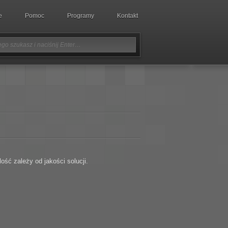
e
Pomoc
Programy
Kontakt
ść zależy od jakości solucji.