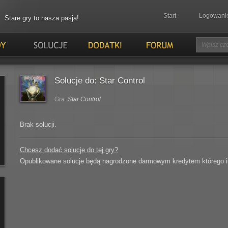
Start
Logowani
Stare gry to nasza pasja!
Solucje do: Star Control
Gra:
Star Control
Brak solucji.
Chcesz dodać solucje do tej gry?
Opublikowane solucje będą nagrodzone darmowym kredytem którego ilo