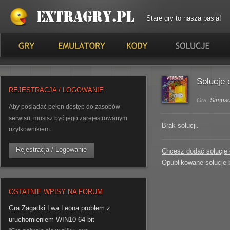
Stare gry to nasza pasja!
Solucje 
REJESTRACJA / LOGOWANIE
Gra:
Simpso
Aby posiadać pełen dostęp do zasobów
serwisu, musisz być jego zarejestrowanym
Brak solucji.
użytkownikiem.
Rejestracja / Logowanie
Chcesz dodać solucje d
Opublikowane solucje 
OSTATNIE WPISY NA FORUM
Gra Zagadki Lwa Leona problem z
uruchomieniem WIN10 64-bit