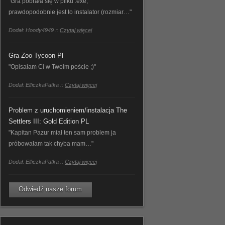
"Gra pobrała się w pliku .exe,
prawdopodobnie jest to instalator (rozmiar…"
Dodał: Hoody4949 ::
Czytaj więcej
Gra Zoo Tycoon Pl
"Opisałam Ci w Twoim poście ;)"
Dodał: ElficzkaPatka ::
Czytaj więcej
Problem z uruchomieniem/instalacja The
Settlers III: Gold Edition PL
"Kapitan Pazur miał ten sam problem ja
próbowałam tak chyba mam…"
Dodał: ElficzkaPatka ::
Czytaj więcej
Odwiedź nasze forum