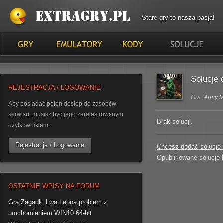
Stare gry to nasza pasja!
Solucje
REJESTRACJA / LOGOWANIE
Gra:
Army 
Aby posiadać pełen dostęp do zasobów
serwisu, musisz być jego zarejestrowanym
Brak solucji.
użytkownikiem.
Rejestracja / Logowanie
Chcesz dodać solucje d
Opublikowane solucje 
OSTATNIE WPISY NA FORUM
Gra Zagadki Lwa Leona problem z
uruchomieniem WIN10 64-bit