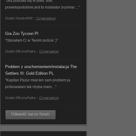
"Gra pobrała się w pliku .exe,
prawdopodobnie jest to instalator (rozmiar…"
Dodał: Hoody4949 ::
Czytaj więcej
Gra Zoo Tycoon Pl
"Opisałam Ci w Twoim poście ;)"
Dodał: ElficzkaPatka ::
Czytaj więcej
Problem z uruchomieniem/instalacja The
Settlers III: Gold Edition PL
"Kapitan Pazur miał ten sam problem ja
próbowałam tak chyba mam…"
Dodał: ElficzkaPatka ::
Czytaj więcej
Odwiedź nasze forum