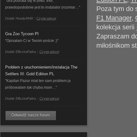
"Gra pobrała się w pliku .exe,
Poza tym do s
prawdopodobnie jest to instalator (rozmiar…"
F1 Manager
,
Dodał: Hoody4949 ::
Czytaj więcej
kolekcja serii
Gra Zoo Tycoon Pl
Zapraszam do
"Opisałam Ci w Twoim poście ;)"
miłośnikom st
Dodał: ElficzkaPatka ::
Czytaj więcej
Problem z uruchomieniem/instalacja The
Settlers III: Gold Edition PL
"Kapitan Pazur miał ten sam problem ja
próbowałam tak chyba mam…"
Dodał: ElficzkaPatka ::
Czytaj więcej
Odwiedź nasze forum