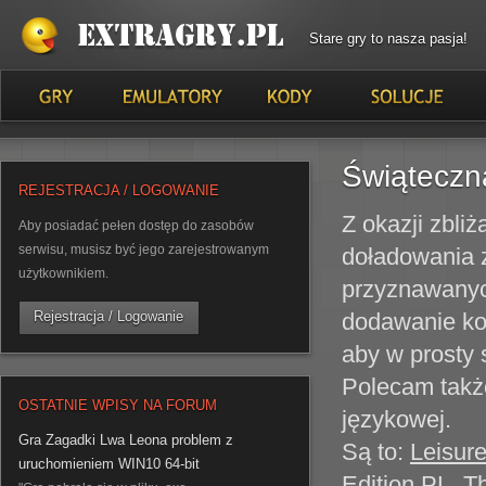
Stare gry to nasza pasja!
Świąteczn
REJESTRACJA / LOGOWANIE
Z okazji zbli
Aby posiadać pełen dostęp do zasobów
serwisu, musisz być jego zarejestrowanym
doładowania 
użytkownikiem.
przyznawany
Rejestracja / Logowanie
dodawanie kod
aby w prosty
Polecam także
OSTATNIE WPISY NA FORUM
językowej.
Gra Zagadki Lwa Leona problem z
Są to:
Leisure
uruchomieniem WIN10 64-bit
Edition PL
,
T