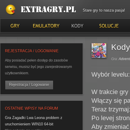
Stare gry to nasza pasja!
Kody
REJESTRACJA / LOGOWANIE
Gra:
Advent
Aby posiadać pełen dostęp do zasobów
serwisu, musisz być jego zarejestrowanym
Wybór levelu:
użytkownikiem.
Rejestracja / Logowanie
W trakcie gry 
Włączy się p
Teraz trzymaj:
OSTATNIE WPISY NA FORUM
Po levej stro
Gra Zagadki Lwa Leona problem z
uruchomieniem WIN10 64-bit
Aby zmieniać 