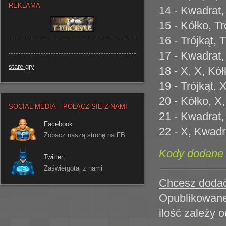
REKLAMA
14 - Kwadrat, 
15 - Kółko, Tr
16 - Trójkąt, 
17 - Kwadrat, 
stare gry
18 - X, X, Kół
19 - Trójkąt, 
20 - Kółko, X,
SOCIAL MEDIA – POŁĄCZ SIĘ Z NAMI
21 - Kwadrat,
Facebook
22 - X, Kwadr
Zobacz naszą stronę na FB
Kody dodane 
Twitter
Zaświergotaj z nami
Chcesz dodać
Opublikowane
ilość zależy 