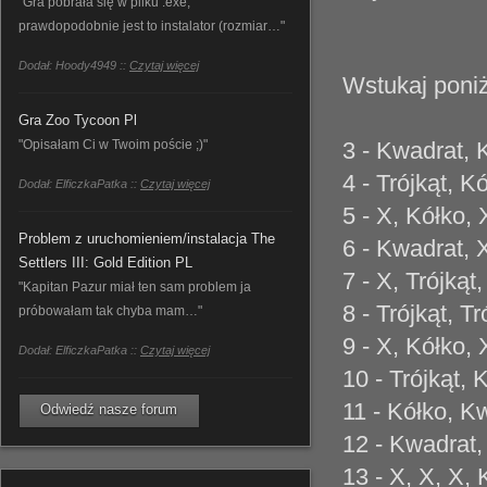
"Gra pobrała się w pliku .exe,
prawdopodobnie jest to instalator (rozmiar…"
Dodał: Hoody4949 ::
Czytaj więcej
Wstukaj poni
Gra Zoo Tycoon Pl
"Opisałam Ci w Twoim poście ;)"
3 - Kwadrat, 
4 - Trójkąt, K
Dodał: ElficzkaPatka ::
Czytaj więcej
5 - X, Kółko, 
Problem z uruchomieniem/instalacja The
6 - Kwadrat, X
Settlers III: Gold Edition PL
7 - X, Trójkąt
"Kapitan Pazur miał ten sam problem ja
8 - Trójkąt, T
próbowałam tak chyba mam…"
9 - X, Kółko, 
Dodał: ElficzkaPatka ::
Czytaj więcej
10 - Trójkąt, 
11 - Kółko, K
Odwiedź nasze forum
12 - Kwadrat,
13 - X, X, X,