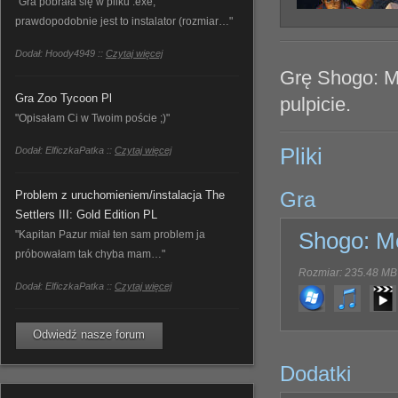
"Gra pobrała się w pliku .exe,
prawdopodobnie jest to instalator (rozmiar…"
Dodał: Hoody4949 ::
Czytaj więcej
Grę Shogo: Mo
Gra Zoo Tycoon Pl
pulpicie.
"Opisałam Ci w Twoim poście ;)"
Pliki
Dodał: ElficzkaPatka ::
Czytaj więcej
Gra
Problem z uruchomieniem/instalacja The
Settlers III: Gold Edition PL
"Kapitan Pazur miał ten sam problem ja
Shogo: Mo
próbowałam tak chyba mam…"
Rozmiar: 235.48 MB
Dodał: ElficzkaPatka ::
Czytaj więcej
Odwiedź nasze forum
Dodatki