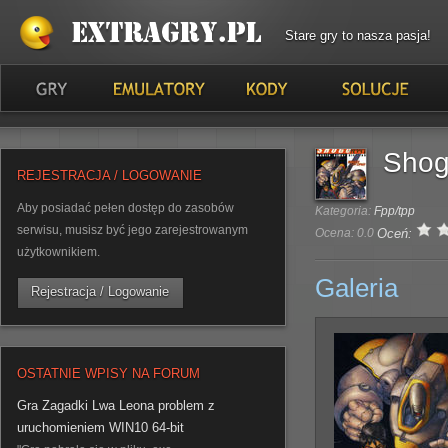
Stare gry to nasza pasja!
Shog
REJESTRACJA / LOGOWANIE
Aby posiadać pełen dostęp do zasobów
Kategoria:
Fpp/tpp
serwisu, musisz być jego zarejestrowanym
Ocena: 0.0
Oceń:
użytkownikiem.
Galeria
Rejestracja / Logowanie
OSTATNIE WPISY NA FORUM
Gra Zagadki Lwa Leona problem z
uruchomieniem WIN10 64-bit