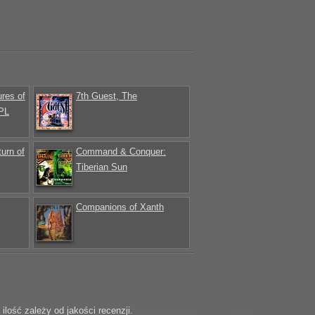
res of
7th Guest, The
 PL
urn of
Command & Conquer:
Tiberian Sun
Companions of Xanth
ość zależy od jakości recenzji.