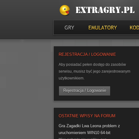
REJESTRACJA / LOGOWANIE
Aby posiadać pełen dostęp do zasobów
serwisu, musisz być jego zarejestrowanym
użytkownikiem.
Rejestracja / Logowanie
OSTATNIE WPISY NA FORUM
Gra Zagadki Lwa Leona problem z
uruchomieniem WIN10 64-bit