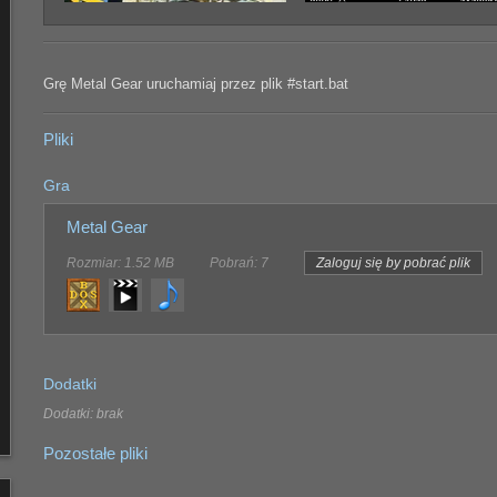
Grę Metal Gear uruchamiaj przez plik #start.bat
Pliki
Gra
Metal Gear
Rozmiar: 1.52 MB
Pobrań: 7
Zaloguj się by pobrać plik
Dodatki
Dodatki: brak
Pozostałe pliki