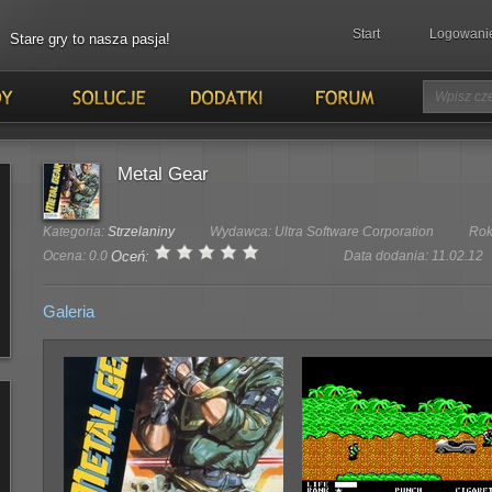
Start
Logowani
Stare gry to nasza pasja!
Metal Gear
Kategoria:
Strzelaniny
Wydawca: Ultra Software Corporation
Rok
Ocena: 0.0
Oceń:
Data dodania: 11.02.12
Galeria