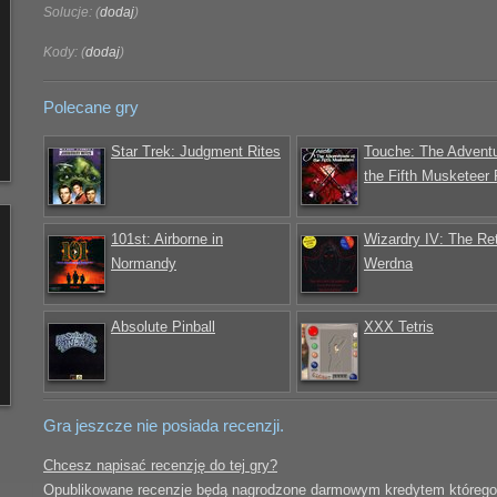
Solucje: (
dodaj
)
Kody: (
dodaj
)
Polecane gry
Star Trek: Judgment Rites
Touche: The Adventu
the Fifth Musketeer
101st: Airborne in
Wizardry IV: The Ret
Normandy
Werdna
Absolute Pinball
XXX Tetris
Gra jeszcze nie posiada recenzji.
Chcesz napisać recenzję do tej gry?
Opublikowane recenzje będą nagrodzone darmowym kredytem którego il