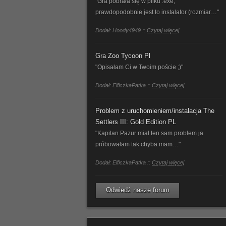
"Gra pobrała się w pliku .exe,
prawdopodobnie jest to instalator (rozmiar…"
Dodał: Hoody4949 ::
Czytaj więcej
Gra Zoo Tycoon Pl
"Opisałam Ci w Twoim poście ;)"
Dodał: ElficzkaPatka ::
Czytaj więcej
Problem z uruchomieniem/instalacja The
Settlers III: Gold Edition PL
"Kapitan Pazur miał ten sam problem ja
próbowałam tak chyba mam…"
Dodał: ElficzkaPatka ::
Czytaj więcej
Odwiedź nasze forum