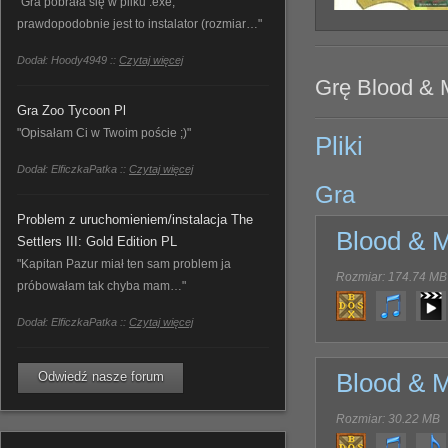
"Gra pobrała się w pliku .exe,
prawdopodobnie jest to instalator (rozmiar…"
Dodał: Hoody4949 ::
Czytaj więcej
Grę Blood & M
Gra Zoo Tycoon Pl
"Opisałam Ci w Twoim poście ;)"
Pliki
Dodał: ElficzkaPatka ::
Czytaj więcej
Gra
Problem z uruchomieniem/instalacja The
Blood & 
Settlers III: Gold Edition PL
"Kapitan Pazur miał ten sam problem ja
Rozmiar: 174.74 MB
próbowałam tak chyba mam…"
Dodał: ElficzkaPatka ::
Czytaj więcej
Odwiedź nasze forum
Blood & 
Rozmiar: 30.22 MB