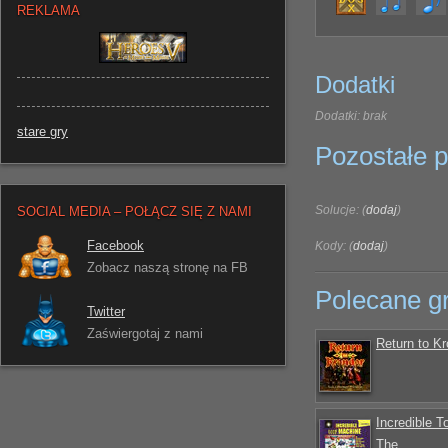
REKLAMA
Dodatki
Dodatki: brak
stare gry
Pozostałe pl
Solucje: (
dodaj
)
SOCIAL MEDIA – POŁĄCZ SIĘ Z NAMI
Facebook
Kody: (
dodaj
)
Zobacz naszą stronę na FB
Polecane g
Twitter
Zaświergotaj z nami
Return to Kr
Incredible 
The