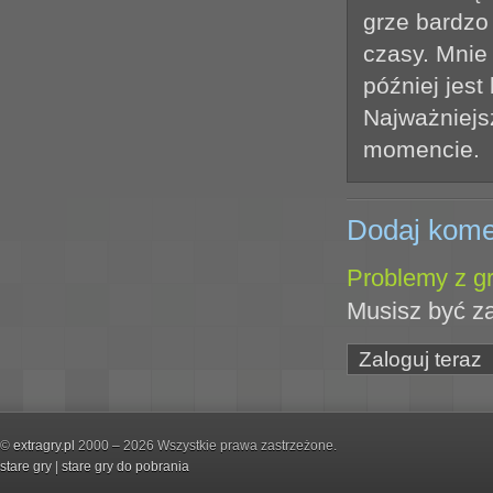
grze bardzo 
czasy. Mnie
później jest
Najważniejs
momencie.
Dodaj kome
Problemy z gr
Musisz być z
Zaloguj teraz
©
extragry.pl
2000 – 2026 Wszystkie prawa zastrzeżone.
stare gry
|
stare gry do pobrania