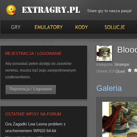
Stare gry to nasza pasja!
Bloo
REJESTRACJA / LOGOWANIE
Aby posiadać pełen dostęp do zasobów
Kategoria:
Strategie
serwisu, musisz być jego zarejestrowanym
Ocena: 0.0
Oceń:
użytkownikiem.
Galeria
Rejestracja / Logowanie
OSTATNIE WPISY NA FORUM
Gra Zagadki Lwa Leona problem z
uruchomieniem WIN10 64-bit