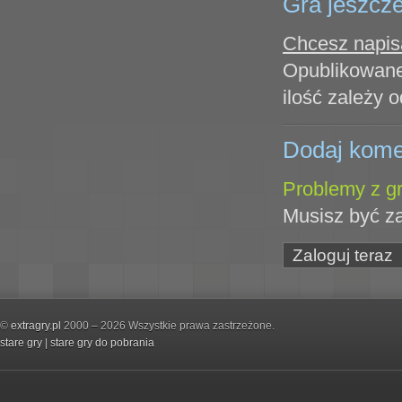
Gra jeszcze
Chcesz napisa
Opublikowane
ilość zależy o
Dodaj kome
Problemy z gr
Musisz być z
Zaloguj teraz
©
extragry.pl
2000 – 2026 Wszystkie prawa zastrzeżone.
stare gry
|
stare gry do pobrania