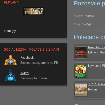
Pozostałe pl
REKLAMA
Solucje: (
dodaj
)
Kody: (
dodaj
)
stare gry
Polecane g
Need for Sp
SOCIAL MEDIA – POŁĄCZ SIĘ Z NAMI
Edition, The
Facebook
Zobacz naszą stronę na FB
Lew Leon P
Twitter
Zaświergotaj z nami
J.R.R. Tolki
Rohan