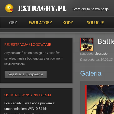
Stare gry to nasza pasja!
Batt
REJESTRACJA / LOGOWANIE
Aby posiadać pełen dostęp do zasobów
Kategoria:
Strategie
serwisu, musisz być jego zarejestrowanym
Data dodania: 10.09.12
użytkownikiem.
Galeria
Rejestracja / Logowanie
OSTATNIE WPISY NA FORUM
Gra Zagadki Lwa Leona problem z
uruchomieniem WIN10 64-bit