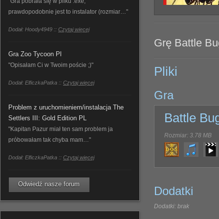
"Gra pobrała się w pliku .exe,
prawdopodobnie jest to instalator (rozmiar…"
Dodał: Hoody4949 ::
Czytaj więcej
Grę Battle Bug
Gra Zoo Tycoon Pl
"Opisałam Ci w Twoim poście ;)"
Pliki
Dodał: ElficzkaPatka ::
Czytaj więcej
Gra
Problem z uruchomieniem/instalacja The
Battle Bu
Settlers III: Gold Edition PL
"Kapitan Pazur miał ten sam problem ja
Rozmiar: 3.78 MB
próbowałam tak chyba mam…"
Dodał: ElficzkaPatka ::
Czytaj więcej
Odwiedź nasze forum
Dodatki
Dodatki: brak