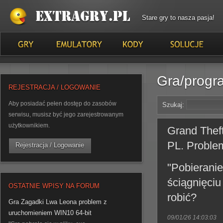
Stare gry to nasza pasja!
Gra/progra
REJESTRACJA / LOGOWANIE
Aby posiadać pełen dostęp do zasobów
Szukaj:
serwisu, musisz być jego zarejestrowanym
użytkownikiem.
Grand Thef
PL. Problem
Rejestracja / Logowanie
"Pobieranie
ściągnięciu
OSTATNIE WPISY NA FORUM
robić?
Gra Zagadki Lwa Leona problem z
uruchomieniem WIN10 64-bit
09/01/26 14:03:03