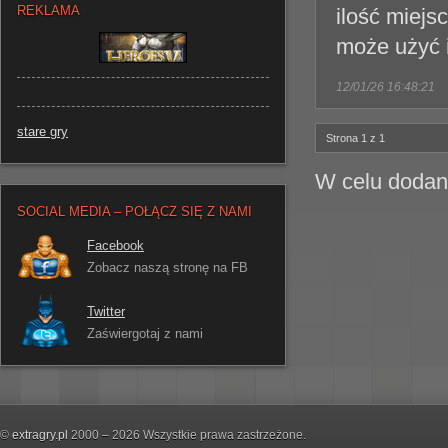
REKLAMA
ilość miejs
może użyć i
12/01/26 16:48:21
stare gry
Strona 1 z 1
W celu dodan
SOCIAL MEDIA – POŁĄCZ SIĘ Z NAMI
Facebook
Zobacz naszą stronę na FB
Twitter
Zaświergotaj z nami
©
extragry.pl
2000 – 2026 Wszystkie prawa zastrzeżone.