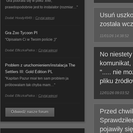
"Gra pobrała się w pliku .exe,
prawdopodobnie jest to instalator (rozmiar…"
Usuń uszko
Dodał: Hoody4949 ::
Czytaj więcej
została wcz
Gra Zoo Tycoon Pl
11/01/26 14:38:52
"Opisałam Ci w Twoim poście ;)"
Dodał: ElficzkaPatka ::
Czytaj więcej
No niestety
komunikat, 
Problem z uruchomieniem/instalacja The
"..... nie 
Settlers III: Gold Edition PL
"Kapitan Pazur miał ten sam problem ja
pliku źródł
próbowałam tak chyba mam…"
12/01/26 09:03:52
Dodał: ElficzkaPatka ::
Czytaj więcej
Przed chwil
Odwiedź nasze forum
Sprawdziłem
pojawiły s