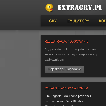
REJESTRACJA / LOGOWANIE
Aby posiadać pełen dostęp do zasobów
serwisu, musisz być jego zarejestrowanym
użytkownikiem.
Rejestracja / Logowanie
OSTATNIE WPISY NA FORUM
Gra Zagadki Lwa Leona problem z
uruchomieniem WIN10 64-bit