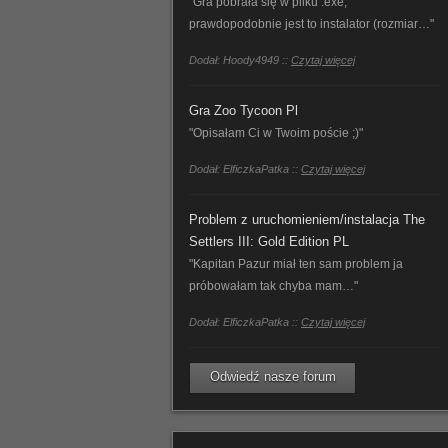
"Gra pobrała się w pliku .exe,
prawdopodobnie jest to instalator (rozmiar…"
Dodał: Hoody4949 ::
Czytaj więcej
Gra Zoo Tycoon Pl
"Opisałam Ci w Twoim poście ;)"
Dodał: ElficzkaPatka ::
Czytaj więcej
Problem z uruchomieniem/instalacja The
Settlers III: Gold Edition PL
"Kapitan Pazur miał ten sam problem ja
próbowałam tak chyba mam…"
Dodał: ElficzkaPatka ::
Czytaj więcej
Odwiedź nasze forum