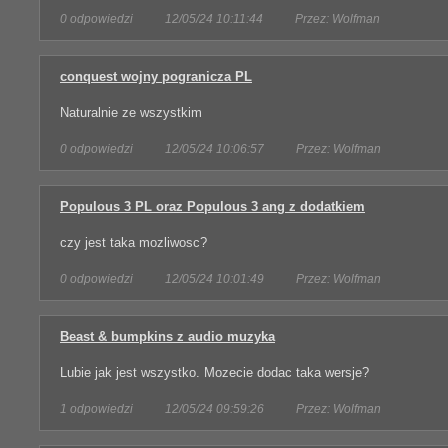
0 odpowiedzi
12/05/24 10:11:44
Przez: Wolfman
conquest wojny pogranicza PL
Naturalnie ze wszystkim
0 odpowiedzi
12/05/24 10:06:57
Przez: Wolfman
Populous 3 PL oraz Populous 3 ang z dodatkiem
czy jest taka mozliwosc?
0 odpowiedzi
12/05/24 10:01:49
Przez: Wolfman
Beast & bumpkins z audio muzyka
Lubie jak jest wszystko. Mozecie dodac taka wersje?
1 odpowiedzi
12/05/24 09:59:26
Przez: Wolfman