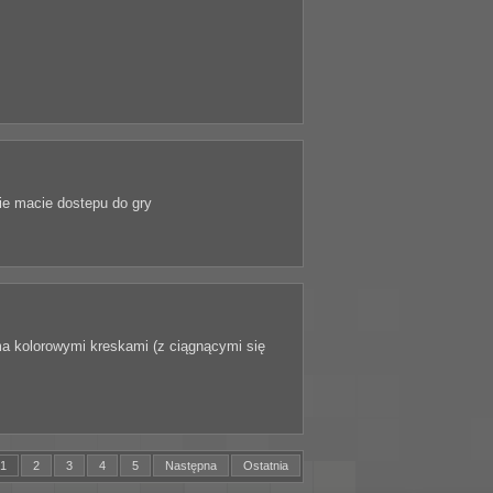
ie macie dostepu do gry
ma kolorowymi kreskami (z ciągnącymi się
1
2
3
4
5
Następna
Ostatnia