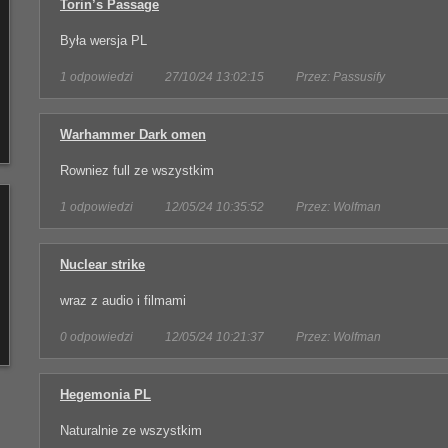
Torin’s Passage
Była wersja PL
1 odpowiedzi
27/10/24 13:02:15
Przez: Passusify
Warhammer Dark omen
Rowniez full ze wszystkim
1 odpowiedzi
12/05/24 10:35:52
Przez: Wolfman
Nuclear strike
wraz z audio i filmami
0 odpowiedzi
12/05/24 10:21:37
Przez: Wolfman
Hegemonia PL
Naturalnie ze wszystkim