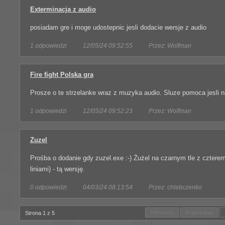
Exterminacja z audio
posiadam gre i moge udostepnic jesli dodacie wersje z audio
1 odpowiedzi
12/05/24 09:52:55
Przez: Wolfman
Fire fight Polska gra
Prosze o te strzelanke wraz z muzyka audio. Sluze pomoca jesli n
1 odpowiedzi
12/05/24 09:52:23
Przez: Wolfman
Zuzel
Prośba o dodanie gdy zuzel.exe :-) Żużel na czarnym tle z cztere
liniami) - tą wersję.
0 odpowiedzi
04/03/24 08:13:54
Przez: chlebczenko
Pierwsza
Poprzednia
Strona 1 z 5