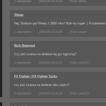
1 odpowiedzi
28/02/26 15:16:34
Przez: Binka
Sheep
Hej, Dodacie grę Sheep z 2000 roku? Było by super :) Pozdrawiam
1 odpowiedzi
18/02/26 10:16:06
Przez: dargor
Rich Diamond
Czy jest szansa na dodanie tej gry logicznej?
0 odpowiedzi
29/03/25 02:11:27
Przez: petro33
FX Fighter i FX Fighter Turbo
czy jest szansa na dodanie obu części?
0 odpowiedzi
29/03/25 02:10:29
Przez: petro33