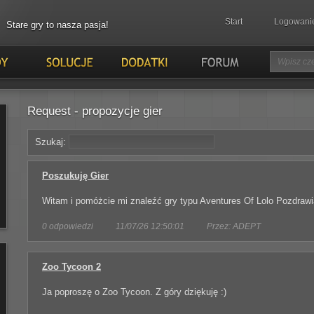
Start
Logowani
Stare gry to nasza pasja!
Request - propozycje gier
Szukaj:
Poszukuję Gier
Witam i pomóżcie mi znaleźć gry typu Aventures Of Lolo Pozdraw
0 odpowiedzi
11/07/26 12:50:01
Przez: ADEPT
Zoo Tycoon 2
Ja poproszę o Zoo Tycoon. Z góry dziękuję :)