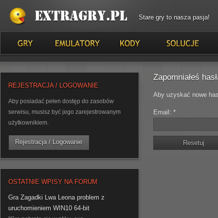
Stare gry to nasza pasja!
Zapomniałeś hasł
REJESTRACJA / LOGOWANIE
Aby uzyskać nowe hasło
Aby posiadać pełen dostęp do zasobów
serwisu, musisz być jego zarejestrowanym
Email: *
użytkownikiem.
Rejestracja / Logowanie
OSTATNIE WPISY NA FORUM
Gra Zagadki Lwa Leona problem z
uruchomieniem WIN10 64-bit