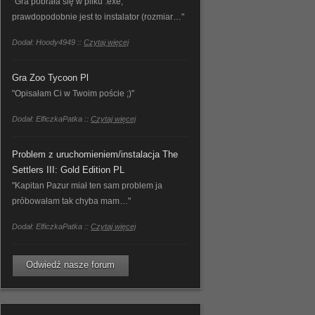
"Gra pobrała się w pliku .exe,
prawdopodobnie jest to instalator (rozmiar…"
Dodał: Hoody4949 ::
Czytaj więcej
Gra Zoo Tycoon Pl
"Opisałam Ci w Twoim poście ;)"
Dodał: ElficzkaPatka ::
Czytaj więcej
Problem z uruchomieniem/instalacja The
Settlers III: Gold Edition PL
"Kapitan Pazur miał ten sam problem ja
próbowałam tak chyba mam…"
Dodał: ElficzkaPatka ::
Czytaj więcej
Odwiedź nasze forum