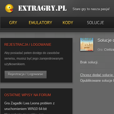
Stare gry to nasza pasja!
Solucje 
REJESTRACJA / LOGOWANIE
Gra:
Civiliz
Aby posiadać pełen dostęp do zasobów
serwisu, musisz być jego zarejestrowanym
Brak solucji.
użytkownikiem.
Rejestracja / Logowanie
Chcesz dodać solucje d
Opublikowane solucje 
OSTATNIE WPISY NA FORUM
Gra Zagadki Lwa Leona problem z
uruchomieniem WIN10 64-bit