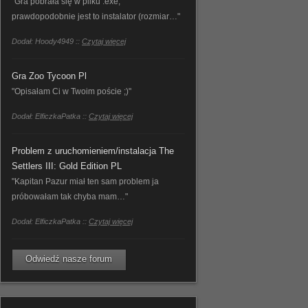
"Gra pobrała się w pliku .exe,
prawdopodobnie jest to instalator (rozmiar…"
Dodał: Hoody4949 ::
Czytaj więcej
Gra Zoo Tycoon Pl
"Opisałam Ci w Twoim poście ;)"
Dodał: ElficzkaPatka ::
Czytaj więcej
Problem z uruchomieniem/instalacja The
Settlers III: Gold Edition PL
"Kapitan Pazur miał ten sam problem ja
próbowałam tak chyba mam…"
Dodał: ElficzkaPatka ::
Czytaj więcej
Odwiedź nasze forum